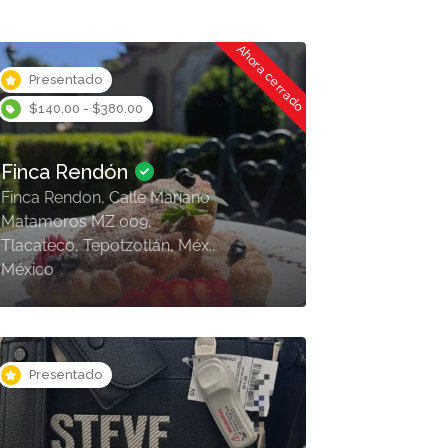
Ahora cerrado
Presentado
$140.00 - $380.00
Finca Rendón
Finca Rendon, Calle Mariano
Matamoros MZ 009,
Tlacateco, Tepotzotlán, Méx.,
México
Presentado