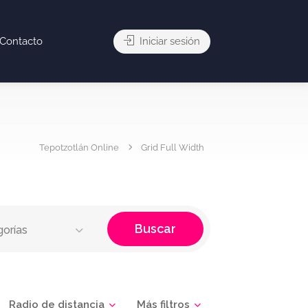
Contacto
Iniciar sesión
Tepotzotlán Online
Grid Full Width
Buscar
gorías
Radio de distancia
Más filtros