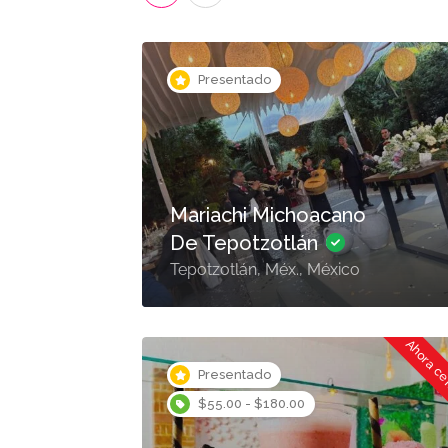
Presentado
Mariachi Michoacano
De Tepotzotlán
Tepotzotlán, Méx., México
Ahora c
Presentado
$55.00 - $180.00