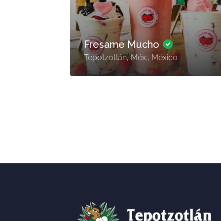
Fresame Mucho
Tepotzotlán, Méx., México