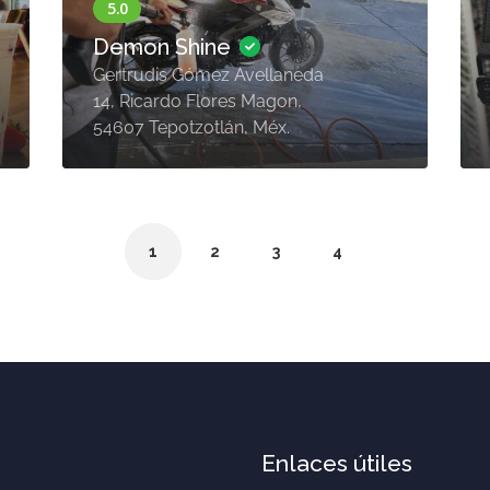
Demon Shine
Gertrudis Gómez Avellaneda
14, Ricardo Flores Magon,
54607 Tepotzotlán, Méx.
1
2
3
4
Enlaces útiles