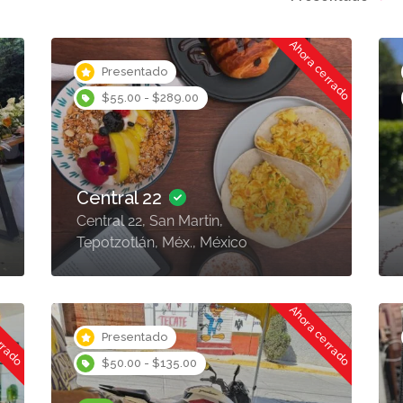
Ahora cerrado
Presentado
$55.00 - $289.00
Central 22
Central 22, San Martin,
Tepotzotlán, Méx., México
errado
Ahora cerrado
Presentado
$50.00 - $135.00