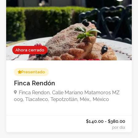
$55.00 - $289.0
por dí
Ahora cerrado
Presentado
Finca Rendón
Finca Rendon, Calle Mariano Matamoros MZ
009, Tlacateco, Tepotzotlán, Méx., México