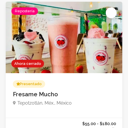
Repostería
Ahora cerrado
$140.00 - $380.0
por dí
Presentado
Fresame Mucho
Tepotzotlán, Méx., México