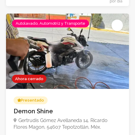
Autolavado, Automotriz y Transporte
Ahora cerrado
$55.00 - $180.0
Presentado
por dí
Demon Shine
Gertrudis Gómez Avellaneda 14, Ricardo
Flores Magon, 54607 Tepotzotlán, Méx.