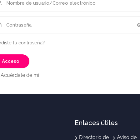
rdiste tu contraseña?
Acuérdate de mí
Enlaces útiles
Directorio de
Aviso de