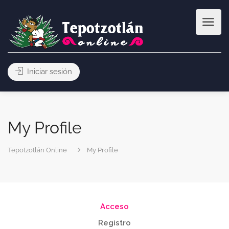
Iniciar sesión
My Profile
Tepotzotlán Online
My Profile
Acceso
Registro