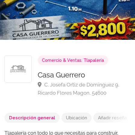
Comercio & Ventas
,
Tlapalería
Casa Guerrero
C. Josefa Ortiz de Domínguez 9,
Ricardo Flores Magon, 54600
Descripción general
Ubicación
Añadir reseña
Tlapalería con todo lo que necesitas para construir,