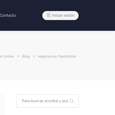
Contacto
Iniciar sesión
án Online
Blog
negocios en Tepotzotlán