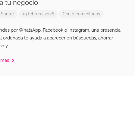
a tu negocio
r
Santre
19 febrero, 2026
Con 0 comentarios
endes por WhatsApp, Facebook o Instagram, una presencia
tal ordenada te ayuda a aparecer en búsquedas, ahorrar
po y
 más
Emprendimientos
Eventos y
Presentado
Pres