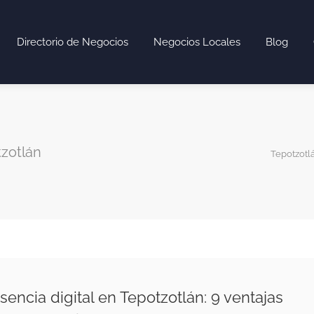
Directorio de Negocios
Negocios Locales
Blog
zotlán
Tepotzotl
sencia digital en Tepotzotlán: 9 ventajas