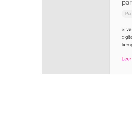
par
Po
Si v
digi
tiem
Leer