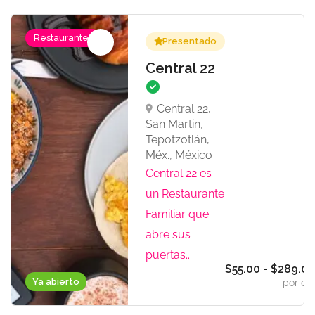
Restaurantes
Presentado
Central 22
Central 22,
San Martin,
Tepotzotlán,
Méx., México
Central 22 es
un Restaurante
Familiar que
abre sus
puertas...
$55.00 - $289.0
Ya abierto
por dí