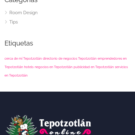
Room Design
Tips
Etiquetas
cerca de mí Tepotzotlán
directorio de negocios Tepotzotlán
emprendedores en
Tepotzotlán
hotels
negocios en Tepotzotlán
publicidad en Tepotzotlán
servicios
en Tepotzotlán