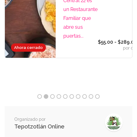
Central 22 es
un Restaurante
Familiar que
abre sus
puertas...
$55.00 - $289.0
Ahora cerrado
por dí
Organizado por
Tepotzotlán Online