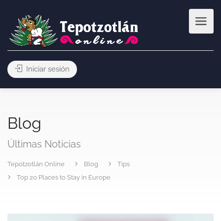
Iniciar sesión
Blog
Últimas Noticias
Tepotzotlán Online
Blog
Tips
Top 20 Places to Stay in Europe